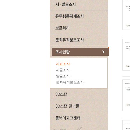
지표조사
시굴조사
발굴조사
문화유적분포조사