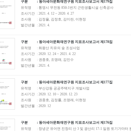
구분
: 동아세아문화재연구원 지표조사보고서 제179집
유적명
: 통영시 무전동 850-1번지 근린생활시설 신축공사
조사기간
: 2021. 4. 12 ~ 2020. 4. 27
조사원
: 김정율, 김정호, 김미란, 이현정
발간년월
: 2021. 4.
구분
: 동아세아문화재연구원 지표조사보고서 제178집
유적명
: 화왕산 치유의 숲 조성사업
조사기간
: 2020. 12. 24 ~ 2021. 4. 22
조사원
: 권종호, 조명래, 김민수
발간년월
: 2021. 4.
구분
: 동아세아문화재연구원 지표조사보고서 제177집
유적명
: 부산강동 공공주택지구 개발사업
조사기간
: 2020. 12. 10 ~ 2020. 12. 23
조사원
: 권종호, 김정률, 조명래, 이현정
발간년월
: 2020. 12
구분
: 동아세아문화재연구원 지표조사보고서 제176집
유적명
: 창녕군 유어면 진창리 산 3 및 광산리 17-1 일원 토기가