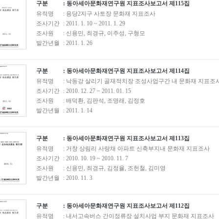
구분
: 동아세아문화재연구원 지표조사보고서 제115집
유적명
: 용당2지구 사토장 문화재 지표조사
조사기간
: 2011. 1. 10 ~ 2011. 1. 29
조사원
: 신용민, 최경규, 이주성, 구형모
발간년월
: 2011. 1. 26
구분
: 동아세아문화재연구원 지표조사보고서 제114집
유적명
: 낙동강 살리기 골재적치장 조성사업구간 내 문화재 지표조
조사기간
: 2010. 12. 27 ~ 2011. 01. 15
조사원
: 배덕환, 김판석, 조명래, 김정호
발간년월
: 2011. 1. 14
구분
: 동아세아문화재연구원 지표조사보고서 제113집
유적명
: 거창 상림리 사랑채 아파트 신축부지내 문화재 지표조사
조사기간
: 2010. 10. 19 ~ 2010. 11. 7
조사원
: 신용민, 최경규, 김정율, 조헌철, 김미영
발간년월
: 2010. 11. 3
구분
: 동아세아문화재연구원 지표조사보고서 제112집
유적명
: 내서고속버스 간이정류장 설치사업 부지 문화재 지표조사