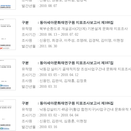
조사원
: 신용민, 권종호, 권귀향, 김경탁
발간년월
: 2010. 08. 07
구분
: 동아세아문화재연구원 지표조사보고서 제108집
유적명
: 북부순환도로 개설공사(2단계) 기본설계 문화재 지표조사
조사기간
: 2010. 06. 13 ~ 2010. 07. 02
조사원
: 신용민, 최경규, 이주성, 조명래, 김경탁, 김미영, 이현정
발간년월
: 2011. 06. 30
구분
: 동아세아문화재연구원 지표조사보고서 제107집
유적명
: 낙동강 살리기 골재적치장 조성사업구간내 문화재 지표조
조사기간
: 2010. 03. 05 ~ 2010. 04. 12
조사원
: 신용민, 김판석, 김재홍, 김정호
발간년월
: 2010. 03. 31
구분
: 동아세아문화재연구원 지표조사보고서 제106집
유적명
: 낙동강살리기 48공구(황강 합천지구)사업구간내 문화유적
조사기간
: 2010. 03. 02 ~ 2010. 04. 04
조사원
: 신용민, 김판석, 심종훈, 이현정
발간년월
: 2010. 03. 16