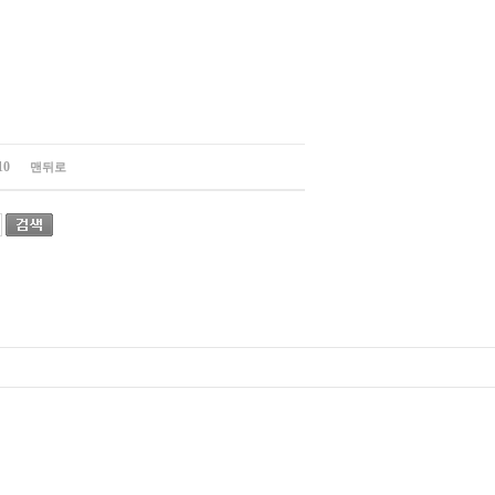
10
맨뒤로