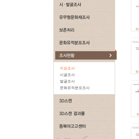
지표조사
시굴조사
발굴조사
문화유적분포조사