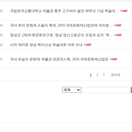
국립한국교통대학교 박물관 충주 고구려비 발견 40주년 기념 학술대…
45
국내 최대 문화재 人들의 축제, 2019 국제문화재산업전에 여러분…
44
창녕군, (재)두류문화연구원 ‘창녕 영산고분군의 조영과 성격’ 학…
43
사적 제65호 창녕 목마산성 학술대회 개최 안내
42
국내 유일의 문화재·박물관 전문전시회, 2018 국제문화재산업전
41
1
2
3
맨뒤로