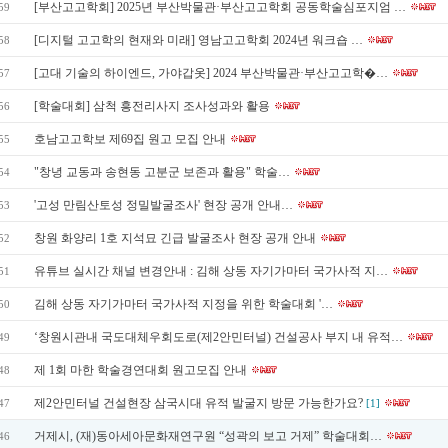
[부산고고학회] 2025년 부산박물관·부산고고학회 공동학술심포지엄 …
59
[디지털 고고학의 현재와 미래] 영남고고학회 2024년 워크숍 …
58
[고대 기술의 하이엔드, 가야갑옷] 2024 부산박물관·부산고고학�…
57
[학술대회] 삼척 흥전리사지 조사성과와 활용
56
호남고고학보 제69집 원고 모집 안내
55
"창녕 교동과 송현동 고분군 보존과 활용" 학술…
54
'고성 만림산토성 정밀발굴조사' 현장 공개 안내…
53
창원 화양리 1호 지석묘 긴급 발굴조사 현장 공개 안내
52
유튜브 실시간 채널 변경안내 : 김해 상동 자기가마터 국가사적 지…
51
김해 상동 자기가마터 국가사적 지정을 위한 학술대회 '…
50
‘창원시관내 국도대체우회도로(제2안민터널) 건설공사 부지 내 유적…
49
제 1회 마한 학술경연대회 원고모집 안내
48
제2안민터널 건설현장 삼국시대 유적 발굴지 방문 가능한가요?
47
[1]
거제시, (재)동아세아문화재연구원 “성곽의 보고 거제” 학술대회…
46