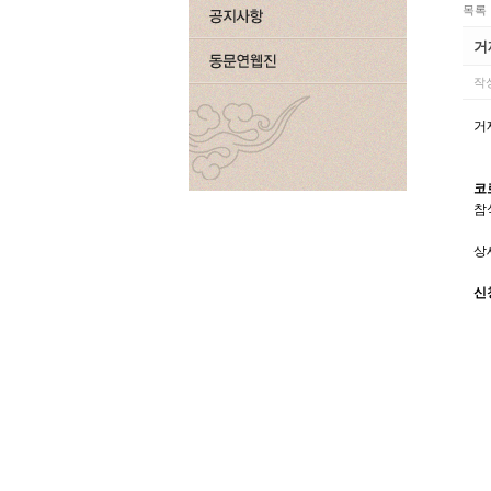
목록
거
작
거
코
참
상
신청