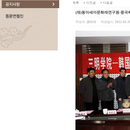
목록
|
이전글
|
다음글
(재)동아세아문화재연구원-중국
작성자
관리자
|
작성일시
2012-02-2