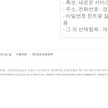
- 확보, 새로운 서
- 주소, 전화번호 
- 비밀번호 힌트용 
용
- 그 외 선택항목 
단, 이용자의 기본적
상 및 신조, 출신지 
오시는 길
이용약관
개인정보보호정책
는 수집하지 않습니
2. 개인 정보 수집 
본원 : (51361)경상남도 창원시 마산회원구 양덕북4길 48 동문빌딩 TEL 055-265-9150 FAX 055
COPYRIGHT (C) 2003~2013 FEACI ALL RIGHTS FOR QUESTIONS AND COMMENTS. SEND E
귀하의 개인정보는 
성되면 파기됩니다. 
련 권리 의무 관계의
우에는 일정기간 보